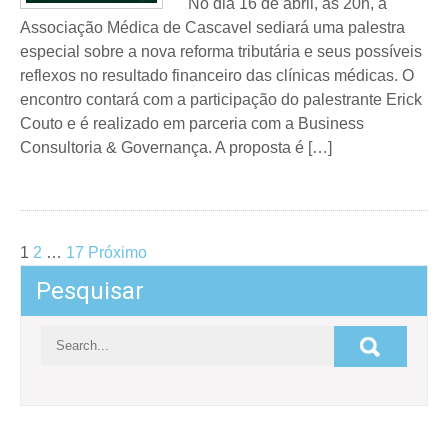
No dia 16 de abril, às 20h, a
Associação Médica de Cascavel sediará uma palestra
especial sobre a nova reforma tributária e seus possíveis
reflexos no resultado financeiro das clínicas médicas. O
encontro contará com a participação do palestrante Erick
Couto e é realizado em parceria com a Business
Consultoria & Governança. A proposta é […]
Paginação
1
2
…
17
Próximo
de
Pesquisar
posts