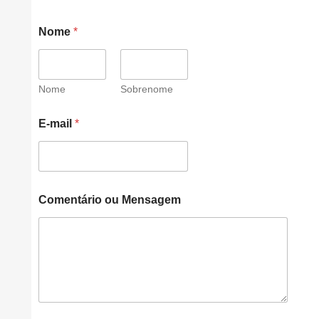
Nome
*
Nome
Sobrenome
E-mail
*
C
Comentário ou Mensagem
o
m
e
n
t
á
r
i
o