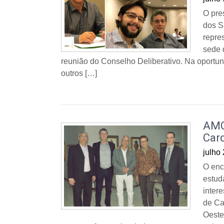
O pre
dos S
repre
sede 
reunião do Conselho Deliberativo. Na oportun
outros […]
AMC
Car
julho
O enco
estud
inter
de Ca
Oeste