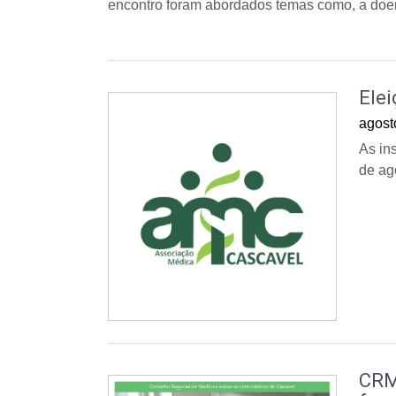
encontro foram abordados temas como, a doenç
Ele
agost
As in
de ag
CRM