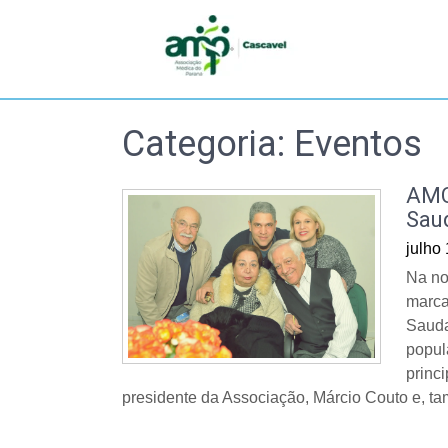
Skip
to
content
Categoria:
Eventos
AMC
Sau
julho
Na no
marca
Sauda
popul
princ
presidente da Associação, Márcio Couto e, t