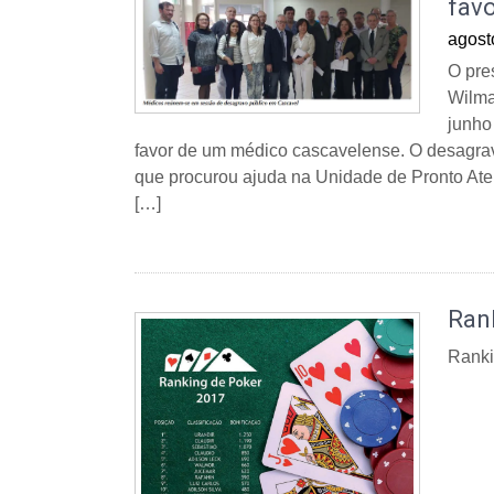
fav
agost
O pre
Wilma
junho
favor de um médico cascavelense. O desagrav
que procurou ajuda na Unidade de Pronto Ate
[…]
Ran
Ranki