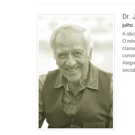
Dr. 
julho
A obr
O méd
class
convi
Alegr
social