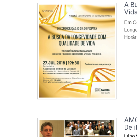
A B
Vid
Em Co
Longe
Horár
AMC
Deli
julho