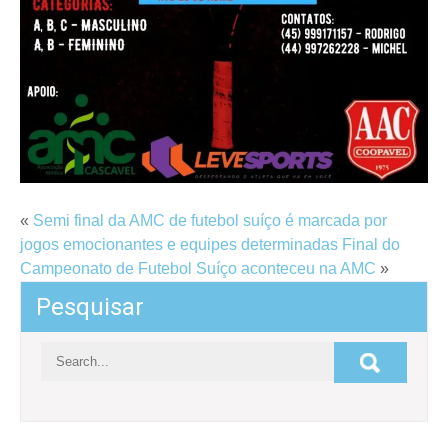
«
Semi final da AMC de futebol suíço é marcada por
jogos emocionantes e equipes determinadas
Final do
Campeonato de Futebol Suíço aconteceu na AMC
»
Pesquisar